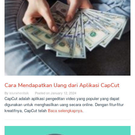
Cara Mendapatkan Uang dari Aplikasi CapCut
By
islurwhenitalk
Posted on
January 12, 2024
CapCut adalah aplikasi pengeditan video yang populer yang dapat
digunakan untuk menghasilkan uang secara online. Dengan fitur-fitur
kreatifnya, CapCut telah
Baca selengkapnya.