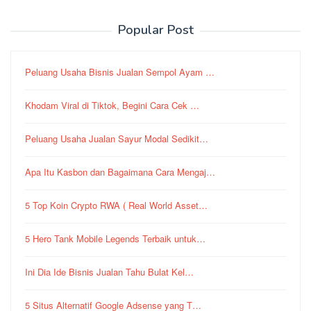
Popular Post
Peluang Usaha Bisnis Jualan Sempol Ayam …
Khodam Viral di Tiktok, Begini Cara Cek …
Peluang Usaha Jualan Sayur Modal Sedikit…
Apa Itu Kasbon dan Bagaimana Cara Mengaj…
5 Top Koin Crypto RWA ( Real World Asset…
5 Hero Tank Mobile Legends Terbaik untuk…
Ini Dia Ide Bisnis Jualan Tahu Bulat Kel…
5 Situs Alternatif Google Adsense yang T…