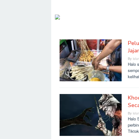
Pel
SLURR
Jaja
By
islu
Halo 
sempo
kelih
Khod
Seca
By
islu
Halo S
perbi
Tikto