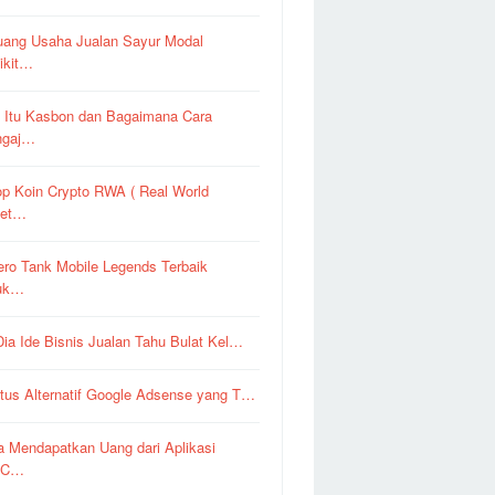
uang Usaha Jualan Sayur Modal
ikit…
 Itu Kasbon dan Bagaimana Cara
ngaj…
op Koin Crypto RWA ( Real World
set…
ero Tank Mobile Legends Terbaik
uk…
 Dia Ide Bisnis Jualan Tahu Bulat Kel…
itus Alternatif Google Adsense yang T…
a Mendapatkan Uang dari Aplikasi
pC…