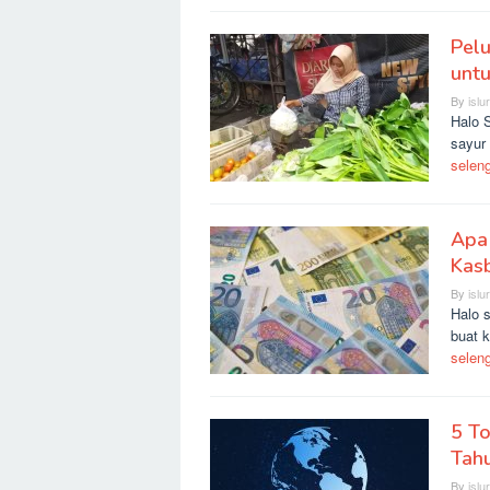
Pelu
untu
By
islu
Halo 
sayur 
selen
Apa
Kas
By
islu
Halo 
buat 
selen
5 To
Tah
By
islu