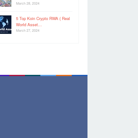
March 28, 2024
5 Top Koin Crypto RWA ( Real
World Asset…
March 27, 2024