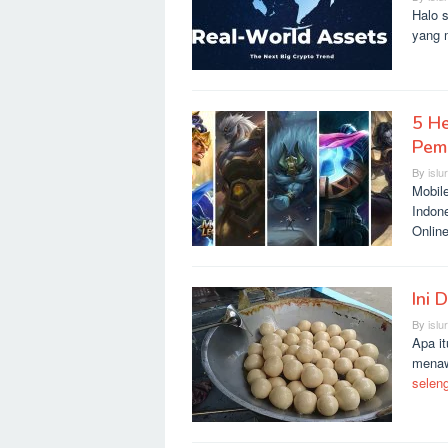
Halo s
yang 
5 He
Pem
By
islu
Mobil
Indon
Onlin
Ini 
By
islu
Apa it
menaw
selen