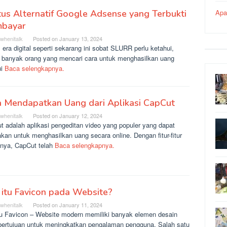
tus Alternatif Google Adsense yang Terbukti
Apa
bayar
rwhenitalk
Posted on
January 13, 2024
era digital seperti sekarang ini sobat SLURR perlu ketahui,
 banyak orang yang mencari cara untuk menghasilkan uang
ui
Baca selengkapnya.
a Mendapatkan Uang dari Aplikasi CapCut
rwhenitalk
Posted on
January 12, 2024
t adalah aplikasi pengeditan video yang populer yang dapat
kan untuk menghasilkan uang secara online. Dengan fitur-fitur
fnya, CapCut telah
Baca selengkapnya.
itu Favicon pada Website?
rwhenitalk
Posted on
January 11, 2024
tu Favicon – Website modern memiliki banyak elemen desain
bertujuan untuk meningkatkan pengalaman pengguna. Salah satu