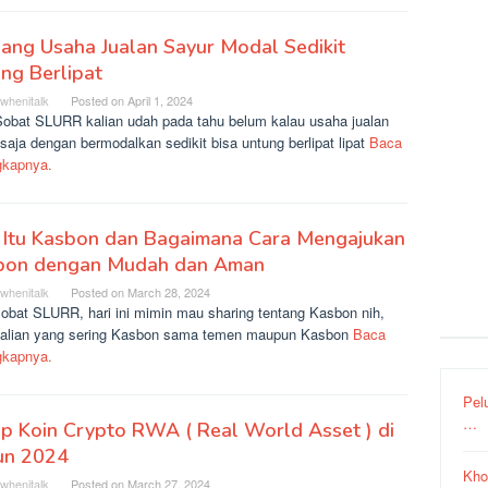
ang Usaha Jualan Sayur Modal Sedikit
ng Berlipat
rwhenitalk
Posted on
April 1, 2024
Sobat SLURR kalian udah pada tahu belum kalau usaha jualan
saja dengan bermodalkan sedikit bisa untung berlipat lipat
Baca
gkapnya.
 Itu Kasbon dan Bagaimana Cara Mengajukan
bon dengan Mudah dan Aman
rwhenitalk
Posted on
March 28, 2024
sobat SLURR, hari ini mimin mau sharing tentang Kasbon nih,
kalian yang sering Kasbon sama temen maupun Kasbon
Baca
gkapnya.
Pel
…
p Koin Crypto RWA ( Real World Asset ) di
un 2024
Kho
rwhenitalk
Posted on
March 27, 2024