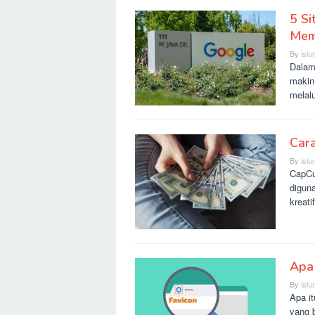
5 Si
Mem
By
islu
Dalam 
makin
melal
Car
By
islu
CapCu
diguna
kreati
Apa 
By
islu
Apa i
yang 