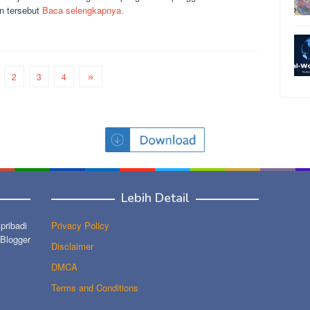
n tersebut
Baca selengkapnya.
2
3
4
Lebih Detail
ribadi
Privacy Policy
 Blogger
Disclaimer
DMCA
Terms and Conditions