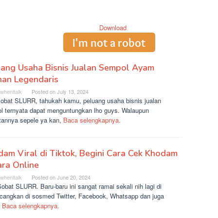
uang Usaha Bisnis Jualan Sempol Ayam
nan Legendaris
rwhenitalk
Posted on
July 13, 2024
sobat SLURR, tahukah kamu, peluang usaha bisnis jualan
l ternyata dapat menguntungkan lho guys. Walaupun
atannya sepele ya kan,
Baca selengkapnya.
am Viral di Tiktok, Begini Cara Cek Khodam
ra Online
rwhenitalk
Posted on
June 20, 2024
obat SLURR. Baru-baru ini sangat ramai sekali nih lagi di
ncangkan di sosmed Twitter, Facebook, Whatsapp dan juga
k
Baca selengkapnya.