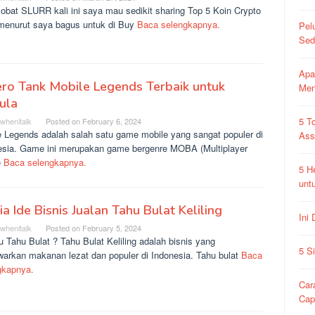
obat SLURR kali ini saya mau sedikit sharing Top 5 Koin Crypto
menurut saya bagus untuk di Buy
Baca selengkapnya.
Pel
Sed
Apa
ro Tank Mobile Legends Terbaik untuk
Me
ula
5 T
rwhenitalk
Posted on
February 6, 2024
e Legends adalah salah satu game mobile yang sangat populer di
As
esia. Game ini merupakan game bergenre MOBA (Multiplayer
e
Baca selengkapnya.
5 H
unt
Dia Ide Bisnis Jualan Tahu Bulat Keliling
Ini
rwhenitalk
Posted on
February 5, 2024
u Tahu Bulat ? Tahu Bulat Keliling adalah bisnis yang
5 S
arkan makanan lezat dan populer di Indonesia. Tahu bulat
Baca
gkapnya.
Car
Ca