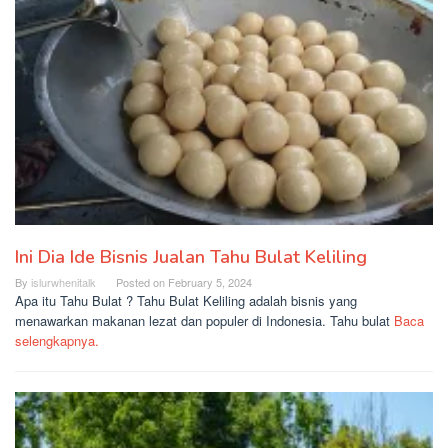
Ini Dia Ide Bisnis Jualan Tahu Bulat Keliling
By
islurwhenitalk
Posted on
February 5, 2024
Apa itu Tahu Bulat ? Tahu Bulat Keliling adalah bisnis yang
menawarkan makanan lezat dan populer di Indonesia. Tahu bulat
Baca
selengkapnya.