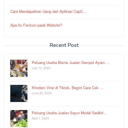
Cara Mendapatkan Uang dari Aplikasi CapC…
Apa itu Favicon pada Website?
Recent Post
Peluang Usaha Bisnis Jualan Sempol Ayam …
July 13, 2024
Khodam Viral di Tiktok, Begini Cara Cek …
June 20, 2024
Peluang Usaha Jualan Sayur Modal Sedikit…
April 1, 2024