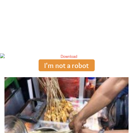
SLURR