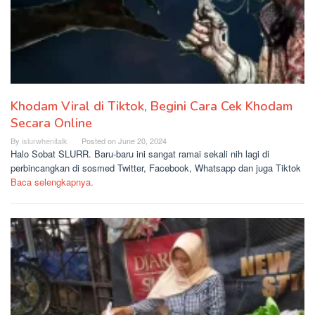
Khodam Viral di Tiktok, Begini Cara Cek Khodam
Secara Online
By
islurwhenitalk
Posted on
June 20, 2024
Halo Sobat SLURR. Baru-baru ini sangat ramai sekali nih lagi di
perbincangkan di sosmed Twitter, Facebook, Whatsapp dan juga Tiktok
Baca selengkapnya.