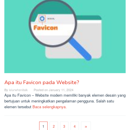
Apa itu Favicon pada Website?
By
islurwhenitalk
Posted on
January 11, 2024
Apa itu Favicon – Website modern memiliki banyak elemen desain yang
bertujuan untuk meningkatkan pengalaman pengguna. Salah satu
elemen tersebut
Baca selengkapnya.
1
2
3
4