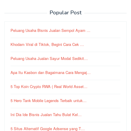
Popular Post
Peluang Usaha Bisnis Jualan Sempol Ayam …
Khodam Viral di Tiktok, Begini Cara Cek …
Peluang Usaha Jualan Sayur Modal Sedikit…
Apa Itu Kasbon dan Bagaimana Cara Mengaj…
5 Top Koin Crypto RWA ( Real World Asset…
5 Hero Tank Mobile Legends Terbaik untuk…
Ini Dia Ide Bisnis Jualan Tahu Bulat Kel…
5 Situs Alternatif Google Adsense yang T…