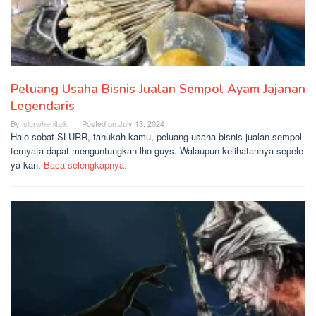
Peluang Usaha Bisnis Jualan Sempol Ayam Jajanan
Legendaris
By
islurwhenitalk
Posted on
July 13, 2024
Halo sobat SLURR, tahukah kamu, peluang usaha bisnis jualan sempol
ternyata dapat menguntungkan lho guys. Walaupun kelihatannya sepele
ya kan,
Baca selengkapnya.