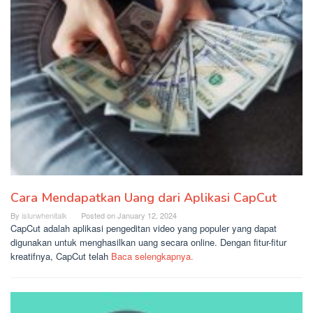
Cara Mendapatkan Uang dari Aplikasi CapCut
By
islurwhenitalk
Posted on
January 12, 2024
CapCut adalah aplikasi pengeditan video yang populer yang dapat
digunakan untuk menghasilkan uang secara online. Dengan fitur-fitur
kreatifnya, CapCut telah
Baca selengkapnya.