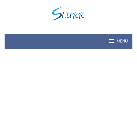
Skip
to
content
MENU