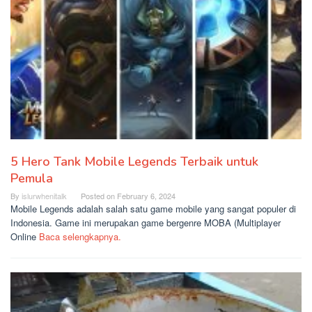
5 Hero Tank Mobile Legends Terbaik untuk
Pemula
By
islurwhenitalk
Posted on
February 6, 2024
Mobile Legends adalah salah satu game mobile yang sangat populer di
Indonesia. Game ini merupakan game bergenre MOBA (Multiplayer
Online
Baca selengkapnya.