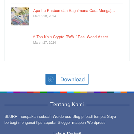
Apa Itu Kasbon dan Bagaimana Cara Mengaj…
March 28, 2024
5 Top Koin Crypto RWA ( Real World Asset…
March 27, 2024
Tentang Kami
SLURR merupakan sebuah Wordpress Blog pribadi tempat Saya
berbagi mengenai tips seputar Blogger maupun Wordpress
Lebih Detail