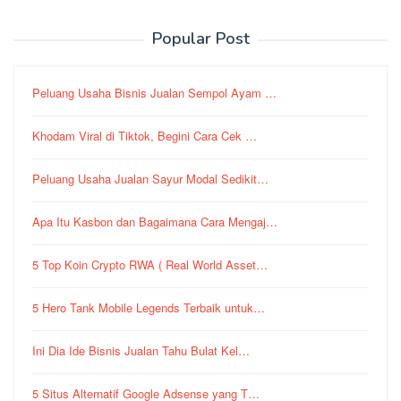
Popular Post
Peluang Usaha Bisnis Jualan Sempol Ayam …
Khodam Viral di Tiktok, Begini Cara Cek …
Peluang Usaha Jualan Sayur Modal Sedikit…
Apa Itu Kasbon dan Bagaimana Cara Mengaj…
5 Top Koin Crypto RWA ( Real World Asset…
5 Hero Tank Mobile Legends Terbaik untuk…
Ini Dia Ide Bisnis Jualan Tahu Bulat Kel…
5 Situs Alternatif Google Adsense yang T…