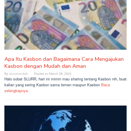
Apa Itu Kasbon dan Bagaimana Cara Mengajukan
Kasbon dengan Mudah dan Aman
By
islurwhenitalk
Posted on
March 28, 2024
Halo sobat SLURR, hari ini mimin mau sharing tentang Kasbon nih, buat
kalian yang sering Kasbon sama temen maupun Kasbon
Baca
selengkapnya.