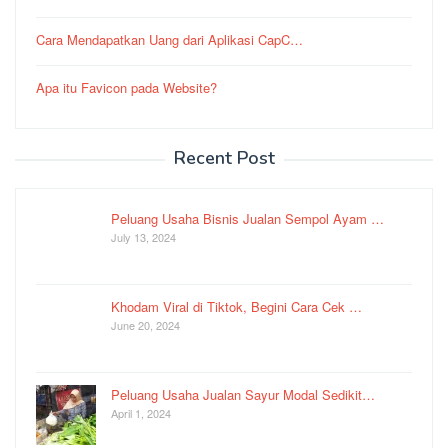
Cara Mendapatkan Uang dari Aplikasi CapC…
Apa itu Favicon pada Website?
Recent Post
Peluang Usaha Bisnis Jualan Sempol Ayam …
July 13, 2024
Khodam Viral di Tiktok, Begini Cara Cek …
June 20, 2024
Peluang Usaha Jualan Sayur Modal Sedikit…
April 1, 2024