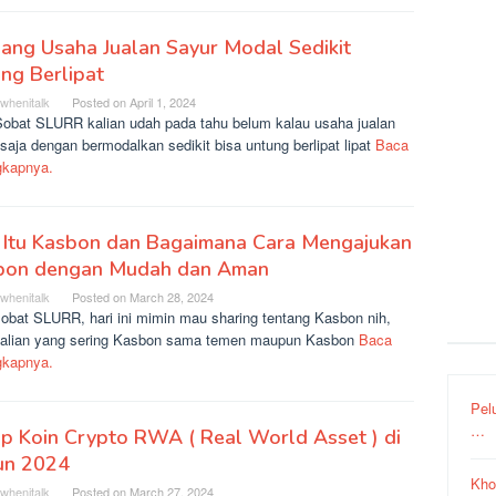
ang Usaha Jualan Sayur Modal Sedikit
ng Berlipat
rwhenitalk
Posted on
April 1, 2024
Sobat SLURR kalian udah pada tahu belum kalau usaha jualan
saja dengan bermodalkan sedikit bisa untung berlipat lipat
Baca
gkapnya.
 Itu Kasbon dan Bagaimana Cara Mengajukan
bon dengan Mudah dan Aman
rwhenitalk
Posted on
March 28, 2024
sobat SLURR, hari ini mimin mau sharing tentang Kasbon nih,
kalian yang sering Kasbon sama temen maupun Kasbon
Baca
gkapnya.
Pel
…
p Koin Crypto RWA ( Real World Asset ) di
un 2024
Kho
rwhenitalk
Posted on
March 27, 2024