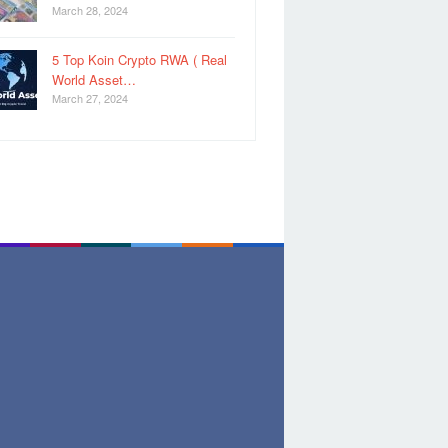
March 28, 2024
5 Top Koin Crypto RWA ( Real
World Asset…
March 27, 2024