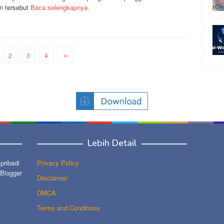
n tersebut
Baca selengkapnya.
2
3
4
Lebih Detail
ribadi
Privacy Policy
 Blogger
Disclaimer
DMCA
Terms and Conditions