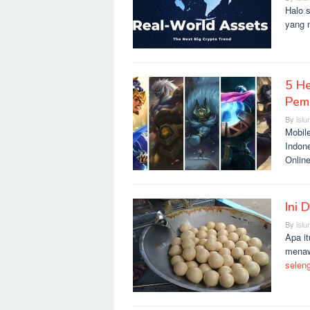
Halo s
yang 
5 He
Pem
By
islu
Mobil
Indon
Onlin
Ini 
By
islu
Apa it
menaw
selen