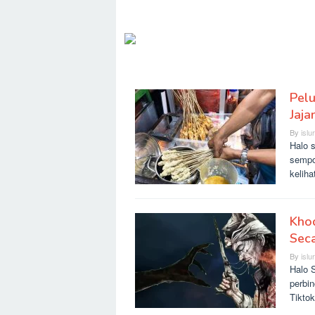
Pel
SLURR
Jaja
By
islu
Halo 
sempo
kelih
Khod
Seca
By
islu
Halo S
perbi
Tikto