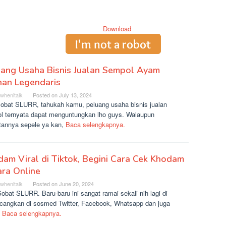
uang Usaha Bisnis Jualan Sempol Ayam
nan Legendaris
rwhenitalk
Posted on
July 13, 2024
sobat SLURR, tahukah kamu, peluang usaha bisnis jualan
l ternyata dapat menguntungkan lho guys. Walaupun
atannya sepele ya kan,
Baca selengkapnya.
am Viral di Tiktok, Begini Cara Cek Khodam
ra Online
rwhenitalk
Posted on
June 20, 2024
obat SLURR. Baru-baru ini sangat ramai sekali nih lagi di
ncangkan di sosmed Twitter, Facebook, Whatsapp dan juga
k
Baca selengkapnya.