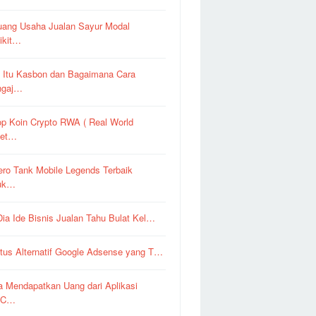
uang Usaha Jualan Sayur Modal
ikit…
 Itu Kasbon dan Bagaimana Cara
ngaj…
op Koin Crypto RWA ( Real World
set…
ero Tank Mobile Legends Terbaik
uk…
 Dia Ide Bisnis Jualan Tahu Bulat Kel…
itus Alternatif Google Adsense yang T…
a Mendapatkan Uang dari Aplikasi
pC…