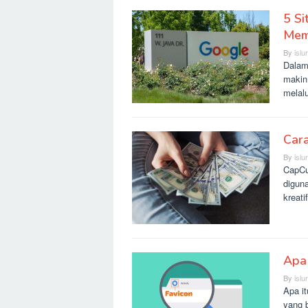
5 Si
Mem
By
islu
Dalam 
makin
melal
Car
By
islu
CapCu
diguna
kreati
Apa 
By
islu
Apa i
yang 