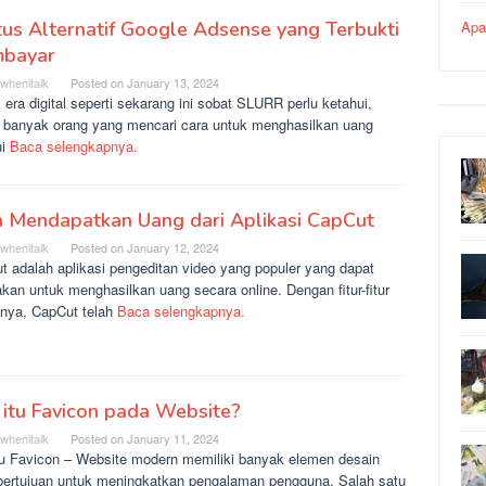
tus Alternatif Google Adsense yang Terbukti
Apa
bayar
rwhenitalk
Posted on
January 13, 2024
era digital seperti sekarang ini sobat SLURR perlu ketahui,
 banyak orang yang mencari cara untuk menghasilkan uang
ui
Baca selengkapnya.
a Mendapatkan Uang dari Aplikasi CapCut
rwhenitalk
Posted on
January 12, 2024
t adalah aplikasi pengeditan video yang populer yang dapat
kan untuk menghasilkan uang secara online. Dengan fitur-fitur
fnya, CapCut telah
Baca selengkapnya.
itu Favicon pada Website?
rwhenitalk
Posted on
January 11, 2024
tu Favicon – Website modern memiliki banyak elemen desain
bertujuan untuk meningkatkan pengalaman pengguna. Salah satu