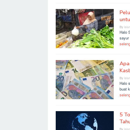
Pelu
untu
By
islu
Halo 
sayur 
selen
Apa
Kas
By
islu
Halo 
buat 
selen
5 To
Tah
By
islu