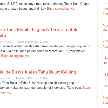
obat SLURR kali ini saya mau sedikit sharing Top 5 Koin Crypto
menurut saya bagus untuk di Buy
Baca selengkapnya.
Pel
Sed
Apa
ro Tank Mobile Legends Terbaik untuk
Me
ula
5 T
rwhenitalk
Posted on
February 6, 2024
e Legends adalah salah satu game mobile yang sangat populer di
As
esia. Game ini merupakan game bergenre MOBA (Multiplayer
e
Baca selengkapnya.
5 H
unt
Dia Ide Bisnis Jualan Tahu Bulat Keliling
Ini
rwhenitalk
Posted on
February 5, 2024
u Tahu Bulat ? Tahu Bulat Keliling adalah bisnis yang
5 S
arkan makanan lezat dan populer di Indonesia. Tahu bulat
Baca
gkapnya.
Car
Ca