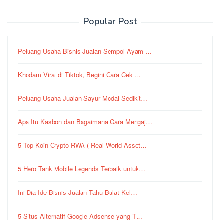
Popular Post
Peluang Usaha Bisnis Jualan Sempol Ayam …
Khodam Viral di Tiktok, Begini Cara Cek …
Peluang Usaha Jualan Sayur Modal Sedikit…
Apa Itu Kasbon dan Bagaimana Cara Mengaj…
5 Top Koin Crypto RWA ( Real World Asset…
5 Hero Tank Mobile Legends Terbaik untuk…
Ini Dia Ide Bisnis Jualan Tahu Bulat Kel…
5 Situs Alternatif Google Adsense yang T…