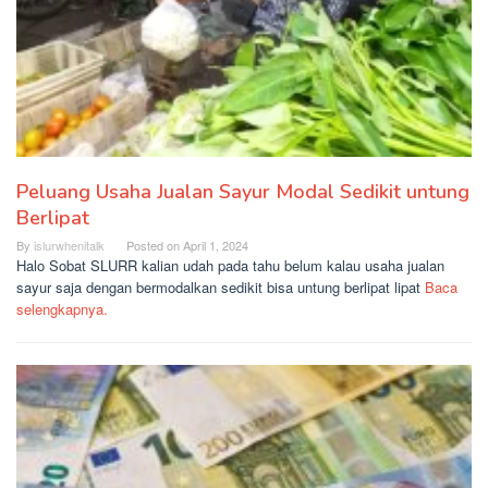
Peluang Usaha Jualan Sayur Modal Sedikit untung
Berlipat
By
islurwhenitalk
Posted on
April 1, 2024
Halo Sobat SLURR kalian udah pada tahu belum kalau usaha jualan
sayur saja dengan bermodalkan sedikit bisa untung berlipat lipat
Baca
selengkapnya.