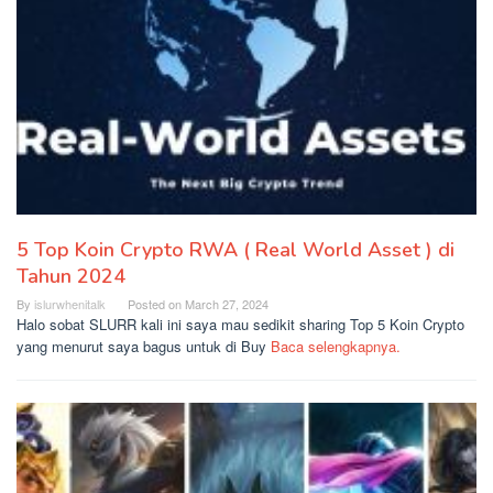
5 Top Koin Crypto RWA ( Real World Asset ) di
Tahun 2024
By
islurwhenitalk
Posted on
March 27, 2024
Halo sobat SLURR kali ini saya mau sedikit sharing Top 5 Koin Crypto
yang menurut saya bagus untuk di Buy
Baca selengkapnya.