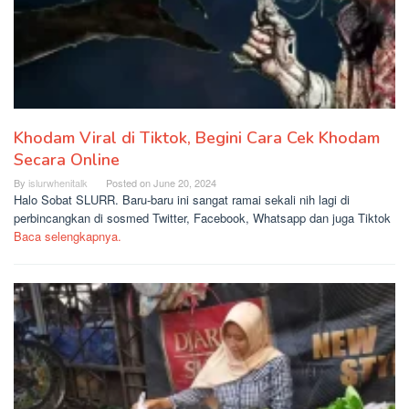
Khodam Viral di Tiktok, Begini Cara Cek Khodam
Secara Online
By
islurwhenitalk
Posted on
June 20, 2024
Halo Sobat SLURR. Baru-baru ini sangat ramai sekali nih lagi di
perbincangkan di sosmed Twitter, Facebook, Whatsapp dan juga Tiktok
Baca selengkapnya.