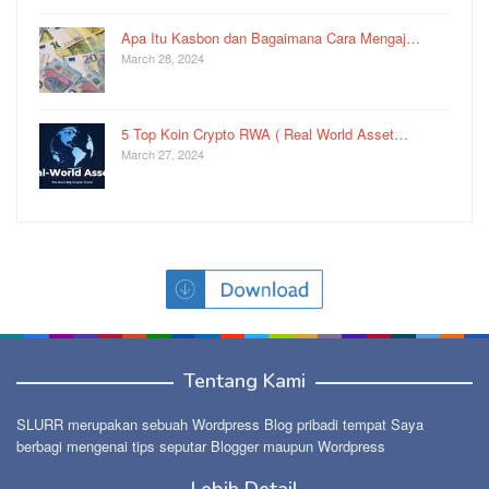
Apa Itu Kasbon dan Bagaimana Cara Mengaj…
March 28, 2024
5 Top Koin Crypto RWA ( Real World Asset…
March 27, 2024
Tentang Kami
SLURR merupakan sebuah Wordpress Blog pribadi tempat Saya
berbagi mengenai tips seputar Blogger maupun Wordpress
Lebih Detail