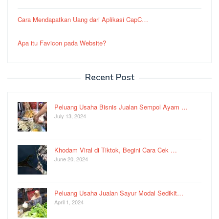
Cara Mendapatkan Uang dari Aplikasi CapC…
Apa itu Favicon pada Website?
Recent Post
Peluang Usaha Bisnis Jualan Sempol Ayam …
July 13, 2024
Khodam Viral di Tiktok, Begini Cara Cek …
June 20, 2024
Peluang Usaha Jualan Sayur Modal Sedikit…
April 1, 2024