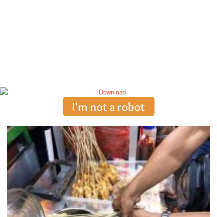
SLURR