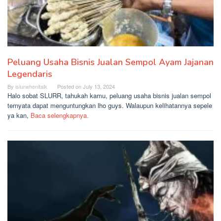
Peluang Usaha Bisnis Jualan Sempol Ayam Jajanan
Legendaris
By
islurwhenitalk
Posted on
July 13, 2024
Halo sobat SLURR, tahukah kamu, peluang usaha bisnis jualan sempol
ternyata dapat menguntungkan lho guys. Walaupun kelihatannya sepele
ya kan,
Baca selengkapnya.