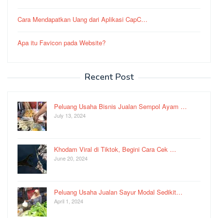
Cara Mendapatkan Uang dari Aplikasi CapC…
Apa itu Favicon pada Website?
Recent Post
Peluang Usaha Bisnis Jualan Sempol Ayam …
July 13, 2024
Khodam Viral di Tiktok, Begini Cara Cek …
June 20, 2024
Peluang Usaha Jualan Sayur Modal Sedikit…
April 1, 2024