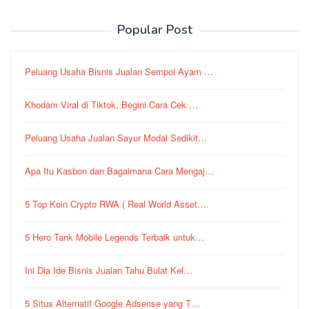
Popular Post
Peluang Usaha Bisnis Jualan Sempol Ayam …
Khodam Viral di Tiktok, Begini Cara Cek …
Peluang Usaha Jualan Sayur Modal Sedikit…
Apa Itu Kasbon dan Bagaimana Cara Mengaj…
5 Top Koin Crypto RWA ( Real World Asset…
5 Hero Tank Mobile Legends Terbaik untuk…
Ini Dia Ide Bisnis Jualan Tahu Bulat Kel…
5 Situs Alternatif Google Adsense yang T…