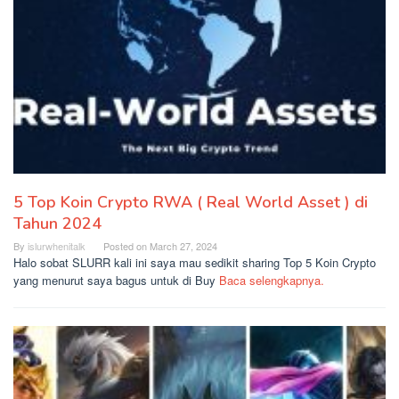
5 Top Koin Crypto RWA ( Real World Asset ) di
Tahun 2024
By
islurwhenitalk
Posted on
March 27, 2024
Halo sobat SLURR kali ini saya mau sedikit sharing Top 5 Koin Crypto
yang menurut saya bagus untuk di Buy
Baca selengkapnya.