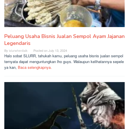
Peluang Usaha Bisnis Jualan Sempol Ayam Jajanan
Legendaris
By
islurwhenitalk
Posted on
July 13, 2024
Halo sobat SLURR, tahukah kamu, peluang usaha bisnis jualan sempol
ternyata dapat menguntungkan lho guys. Walaupun kelihatannya sepele
ya kan,
Baca selengkapnya.