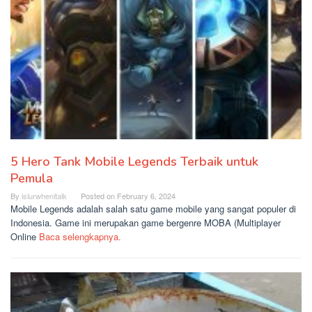
5 Hero Tank Mobile Legends Terbaik untuk
Pemula
By
islurwhenitalk
Posted on
February 6, 2024
Mobile Legends adalah salah satu game mobile yang sangat populer di
Indonesia. Game ini merupakan game bergenre MOBA (Multiplayer
Online
Baca selengkapnya.