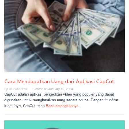
Cara Mendapatkan Uang dari Aplikasi CapCut
By
islurwhenitalk
Posted on
January 12, 2024
CapCut adalah aplikasi pengeditan video yang populer yang dapat
digunakan untuk menghasilkan uang secara online. Dengan fitur-fitur
kreatifnya, CapCut telah
Baca selengkapnya.