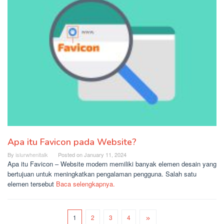
Apa itu Favicon pada Website?
By
islurwhenitalk
Posted on
January 11, 2024
Apa itu Favicon – Website modern memiliki banyak elemen desain yang
bertujuan untuk meningkatkan pengalaman pengguna. Salah satu
elemen tersebut
Baca selengkapnya.
1
2
3
4