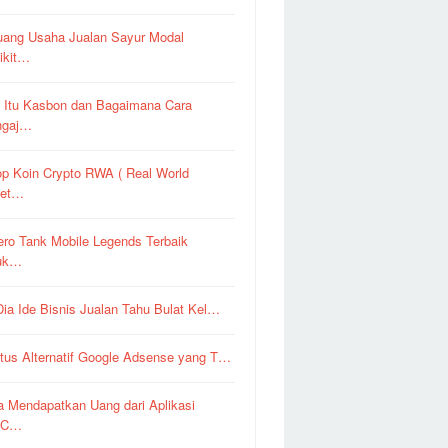
uang Usaha Jualan Sayur Modal
ikit…
 Itu Kasbon dan Bagaimana Cara
ngaj…
op Koin Crypto RWA ( Real World
set…
ero Tank Mobile Legends Terbaik
uk…
 Dia Ide Bisnis Jualan Tahu Bulat Kel…
itus Alternatif Google Adsense yang T…
a Mendapatkan Uang dari Aplikasi
pC…