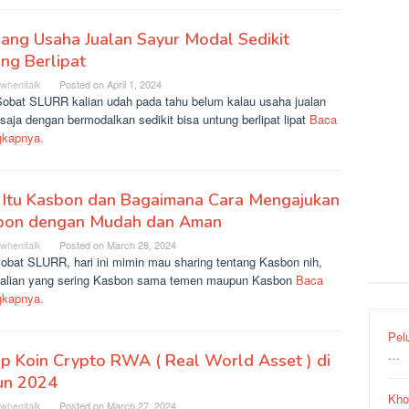
ang Usaha Jualan Sayur Modal Sedikit
ng Berlipat
rwhenitalk
Posted on
April 1, 2024
Sobat SLURR kalian udah pada tahu belum kalau usaha jualan
saja dengan bermodalkan sedikit bisa untung berlipat lipat
Baca
gkapnya.
 Itu Kasbon dan Bagaimana Cara Mengajukan
bon dengan Mudah dan Aman
rwhenitalk
Posted on
March 28, 2024
sobat SLURR, hari ini mimin mau sharing tentang Kasbon nih,
kalian yang sering Kasbon sama temen maupun Kasbon
Baca
gkapnya.
Pel
…
p Koin Crypto RWA ( Real World Asset ) di
un 2024
Kho
rwhenitalk
Posted on
March 27, 2024