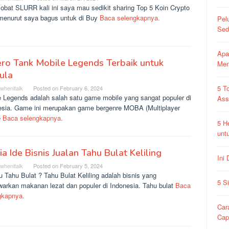
obat SLURR kali ini saya mau sedikit sharing Top 5 Koin Crypto
menurut saya bagus untuk di Buy
Baca selengkapnya.
Pel
Sed
Apa
ro Tank Mobile Legends Terbaik untuk
Me
ula
5 T
rwhenitalk
Posted on
February 6, 2024
e Legends adalah salah satu game mobile yang sangat populer di
As
esia. Game ini merupakan game bergenre MOBA (Multiplayer
e
Baca selengkapnya.
5 H
unt
Dia Ide Bisnis Jualan Tahu Bulat Keliling
Ini
rwhenitalk
Posted on
February 5, 2024
u Tahu Bulat ? Tahu Bulat Keliling adalah bisnis yang
5 S
arkan makanan lezat dan populer di Indonesia. Tahu bulat
Baca
gkapnya.
Car
Ca