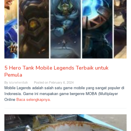
5 Hero Tank Mobile Legends Terbaik untuk
Pemula
By
islurwhenitalk
Posted on
February 6, 2024
Mobile Legends adalah salah satu game mobile yang sangat populer di
Indonesia. Game ini merupakan game bergenre MOBA (Multiplayer
Online
Baca selengkapnya.