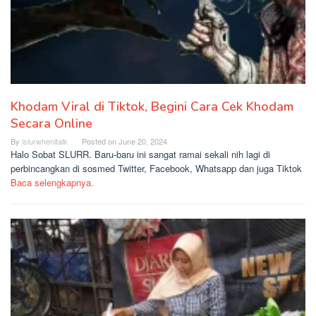
Khodam Viral di Tiktok, Begini Cara Cek Khodam
Secara Online
By
islurwhenitalk
Posted on
June 20, 2024
Halo Sobat SLURR. Baru-baru ini sangat ramai sekali nih lagi di
perbincangkan di sosmed Twitter, Facebook, Whatsapp dan juga Tiktok
Baca selengkapnya.