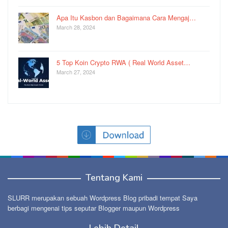
Apa Itu Kasbon dan Bagaimana Cara Mengaj…
March 28, 2024
5 Top Koin Crypto RWA ( Real World Asset…
March 27, 2024
Tentang Kami
SLURR merupakan sebuah Wordpress Blog pribadi tempat Saya
berbagi mengenai tips seputar Blogger maupun Wordpress
Lebih Detail