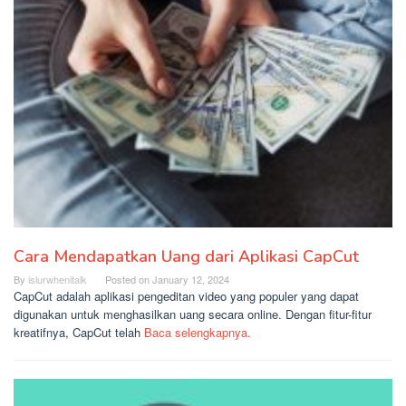
Cara Mendapatkan Uang dari Aplikasi CapCut
By
islurwhenitalk
Posted on
January 12, 2024
CapCut adalah aplikasi pengeditan video yang populer yang dapat
digunakan untuk menghasilkan uang secara online. Dengan fitur-fitur
kreatifnya, CapCut telah
Baca selengkapnya.