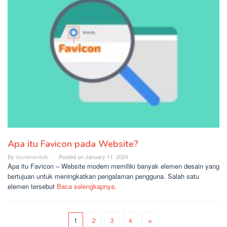
Apa itu Favicon pada Website?
By
islurwhenitalk
Posted on
January 11, 2024
Apa itu Favicon – Website modern memiliki banyak elemen desain yang
bertujuan untuk meningkatkan pengalaman pengguna. Salah satu
elemen tersebut
Baca selengkapnya.
1
2
3
4