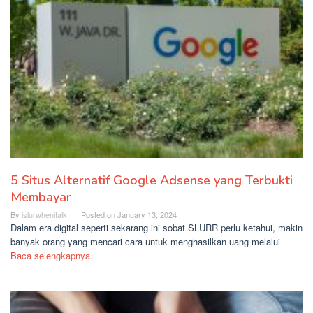
5 Situs Alternatif Google Adsense yang Terbukti
Membayar
By
islurwhenitalk
Posted on
January 13, 2024
Dalam era digital seperti sekarang ini sobat SLURR perlu ketahui, makin
banyak orang yang mencari cara untuk menghasilkan uang melalui
Baca selengkapnya.