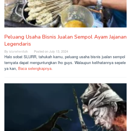
Peluang Usaha Bisnis Jualan Sempol Ayam Jajanan
Legendaris
By
islurwhenitalk
Posted on
July 13, 2024
Halo sobat SLURR, tahukah kamu, peluang usaha bisnis jualan sempol
ternyata dapat menguntungkan lho guys. Walaupun kelihatannya sepele
ya kan,
Baca selengkapnya.