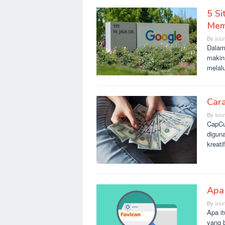
5 Si
Mem
By
islu
Dalam 
makin
melal
Car
By
islu
CapCu
diguna
kreati
Apa 
By
islu
Apa i
yang 