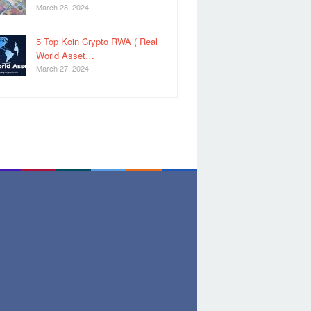
March 28, 2024
5 Top Koin Crypto RWA ( Real
World Asset…
March 27, 2024