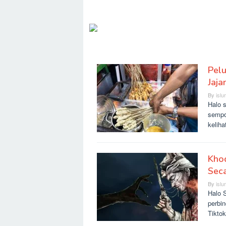
Pel
SLURR
Jaja
By
islu
Halo 
sempo
kelih
Khod
Seca
By
islu
Halo S
perbi
Tikto