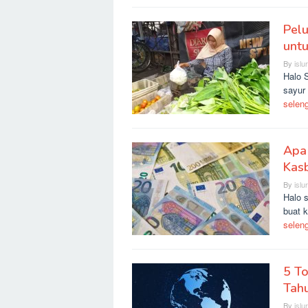
Pelu
untu
By
islu
Halo 
sayur 
selen
Apa
Kas
By
islu
Halo 
buat 
selen
5 To
Tah
By
islu