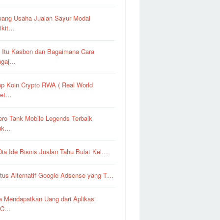
uang Usaha Jualan Sayur Modal
ikit…
 Itu Kasbon dan Bagaimana Cara
ngaj…
op Koin Crypto RWA ( Real World
set…
ero Tank Mobile Legends Terbaik
uk…
 Dia Ide Bisnis Jualan Tahu Bulat Kel…
itus Alternatif Google Adsense yang T…
a Mendapatkan Uang dari Aplikasi
pC…