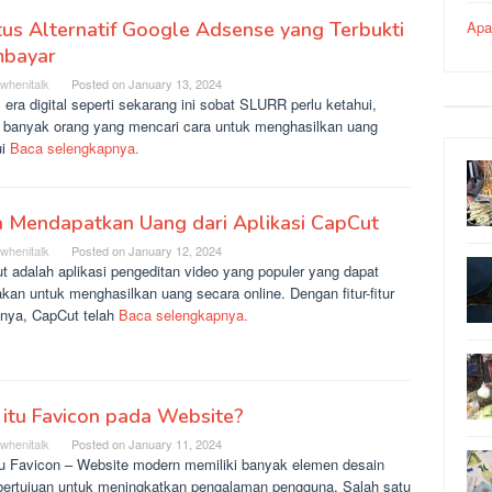
tus Alternatif Google Adsense yang Terbukti
Apa
bayar
rwhenitalk
Posted on
January 13, 2024
era digital seperti sekarang ini sobat SLURR perlu ketahui,
 banyak orang yang mencari cara untuk menghasilkan uang
ui
Baca selengkapnya.
a Mendapatkan Uang dari Aplikasi CapCut
rwhenitalk
Posted on
January 12, 2024
t adalah aplikasi pengeditan video yang populer yang dapat
kan untuk menghasilkan uang secara online. Dengan fitur-fitur
fnya, CapCut telah
Baca selengkapnya.
itu Favicon pada Website?
rwhenitalk
Posted on
January 11, 2024
tu Favicon – Website modern memiliki banyak elemen desain
bertujuan untuk meningkatkan pengalaman pengguna. Salah satu