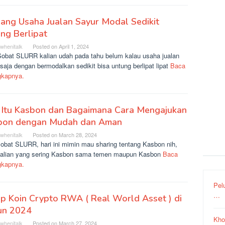
ang Usaha Jualan Sayur Modal Sedikit
ng Berlipat
rwhenitalk
Posted on
April 1, 2024
Sobat SLURR kalian udah pada tahu belum kalau usaha jualan
saja dengan bermodalkan sedikit bisa untung berlipat lipat
Baca
gkapnya.
 Itu Kasbon dan Bagaimana Cara Mengajukan
bon dengan Mudah dan Aman
rwhenitalk
Posted on
March 28, 2024
sobat SLURR, hari ini mimin mau sharing tentang Kasbon nih,
kalian yang sering Kasbon sama temen maupun Kasbon
Baca
gkapnya.
Pel
…
p Koin Crypto RWA ( Real World Asset ) di
un 2024
Kho
rwhenitalk
Posted on
March 27, 2024