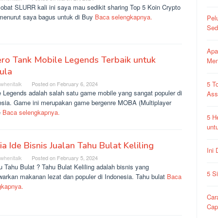
obat SLURR kali ini saya mau sedikit sharing Top 5 Koin Crypto
menurut saya bagus untuk di Buy
Baca selengkapnya.
Pel
Sed
Apa
ro Tank Mobile Legends Terbaik untuk
Me
ula
5 T
rwhenitalk
Posted on
February 6, 2024
e Legends adalah salah satu game mobile yang sangat populer di
As
esia. Game ini merupakan game bergenre MOBA (Multiplayer
e
Baca selengkapnya.
5 H
unt
Dia Ide Bisnis Jualan Tahu Bulat Keliling
Ini
rwhenitalk
Posted on
February 5, 2024
u Tahu Bulat ? Tahu Bulat Keliling adalah bisnis yang
5 S
arkan makanan lezat dan populer di Indonesia. Tahu bulat
Baca
gkapnya.
Car
Ca