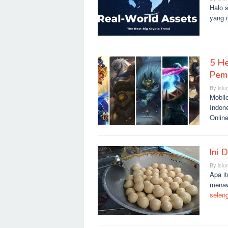
Halo s
yang 
5 He
Pem
By
islu
Mobil
Indon
Onlin
Ini 
By
islu
Apa it
menaw
selen