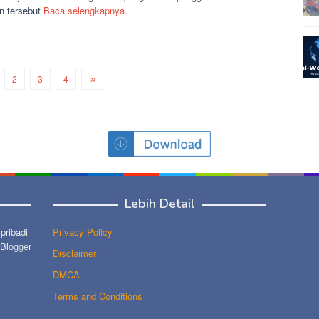
n tersebut
Baca selengkapnya.
2
3
4
Lebih Detail
ribadi
Privacy Policy
 Blogger
Disclaimer
DMCA
Terms and Conditions