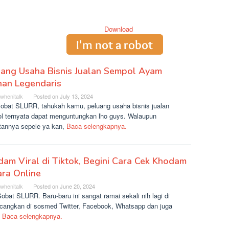
uang Usaha Bisnis Jualan Sempol Ayam
nan Legendaris
rwhenitalk
Posted on
July 13, 2024
sobat SLURR, tahukah kamu, peluang usaha bisnis jualan
l ternyata dapat menguntungkan lho guys. Walaupun
atannya sepele ya kan,
Baca selengkapnya.
am Viral di Tiktok, Begini Cara Cek Khodam
ra Online
rwhenitalk
Posted on
June 20, 2024
obat SLURR. Baru-baru ini sangat ramai sekali nih lagi di
ncangkan di sosmed Twitter, Facebook, Whatsapp dan juga
k
Baca selengkapnya.