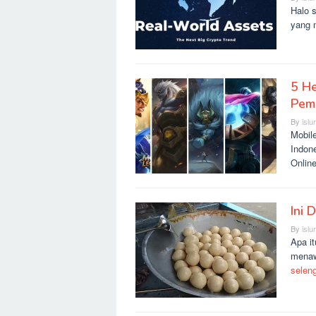
Halo s
yang 
5 He
Pem
By
islu
Mobil
Indon
Onlin
Ini 
By
islu
Apa it
menaw
selen