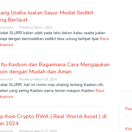
ang Usaha Jualan Sayur Modal Sedikit
ng Berlipat
rwhenitalk
Posted on
April 1, 2024
Sobat SLURR kalian udah pada tahu belum kalau usaha jualan
saja dengan bermodalkan sedikit bisa untung berlipat lipat
Baca
gkapnya.
 Itu Kasbon dan Bagaimana Cara Mengajukan
bon dengan Mudah dan Aman
rwhenitalk
Posted on
March 28, 2024
sobat SLURR, hari ini mimin mau sharing tentang Kasbon nih,
kalian yang sering Kasbon sama temen maupun Kasbon
Baca
gkapnya.
Pel
…
p Koin Crypto RWA ( Real World Asset ) di
un 2024
Kho
rwhenitalk
Posted on
March 27, 2024