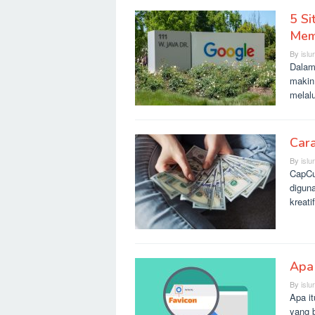
5 Si
Mem
By
islu
Dalam 
makin
melal
Car
By
islu
CapCu
diguna
kreati
Apa 
By
islu
Apa i
yang 