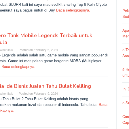
obat SLURR kali ini saya mau sedikit sharing Top 5 Koin Crypto
menurut saya bagus untuk di Buy
Baca selengkapnya.
Pel
Sed
Apa
ro Tank Mobile Legends Terbaik untuk
Me
ula
5 T
rwhenitalk
Posted on
February 6, 2024
e Legends adalah salah satu game mobile yang sangat populer di
As
esia. Game ini merupakan game bergenre MOBA (Multiplayer
e
Baca selengkapnya.
5 H
unt
Dia Ide Bisnis Jualan Tahu Bulat Keliling
Ini
rwhenitalk
Posted on
February 5, 2024
u Tahu Bulat ? Tahu Bulat Keliling adalah bisnis yang
5 S
arkan makanan lezat dan populer di Indonesia. Tahu bulat
Baca
gkapnya.
Car
Ca