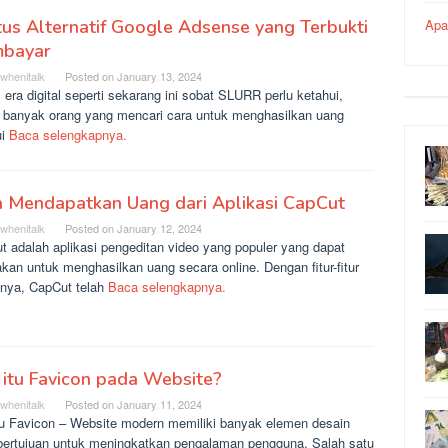
tus Alternatif Google Adsense yang Terbukti
Apa
bayar
rwhenitalk
Posted on
January 13, 2024
era digital seperti sekarang ini sobat SLURR perlu ketahui,
 banyak orang yang mencari cara untuk menghasilkan uang
ui
Baca selengkapnya.
a Mendapatkan Uang dari Aplikasi CapCut
rwhenitalk
Posted on
January 12, 2024
t adalah aplikasi pengeditan video yang populer yang dapat
kan untuk menghasilkan uang secara online. Dengan fitur-fitur
fnya, CapCut telah
Baca selengkapnya.
itu Favicon pada Website?
rwhenitalk
Posted on
January 11, 2024
tu Favicon – Website modern memiliki banyak elemen desain
bertujuan untuk meningkatkan pengalaman pengguna. Salah satu