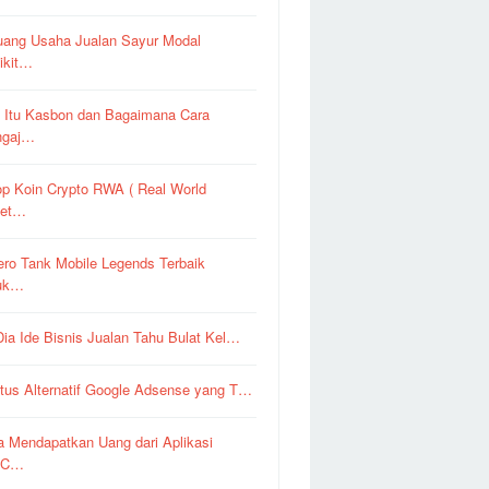
uang Usaha Jualan Sayur Modal
ikit…
 Itu Kasbon dan Bagaimana Cara
ngaj…
op Koin Crypto RWA ( Real World
set…
ero Tank Mobile Legends Terbaik
uk…
 Dia Ide Bisnis Jualan Tahu Bulat Kel…
itus Alternatif Google Adsense yang T…
a Mendapatkan Uang dari Aplikasi
pC…