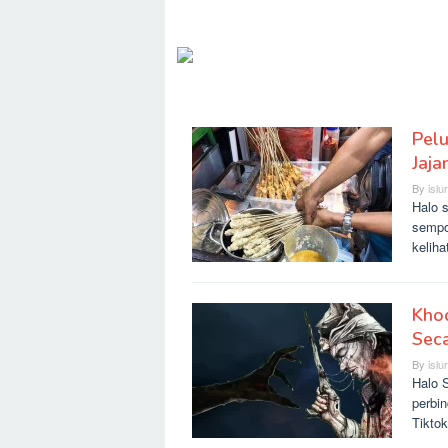
Pel
SLURR
Jaja
By
islu
Halo 
sempo
kelih
Khod
Seca
By
islu
Halo S
perbi
Tikto