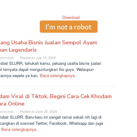
uang Usaha Bisnis Jualan Sempol Ayam
nan Legendaris
rwhenitalk
Posted on
July 13, 2024
sobat SLURR, tahukah kamu, peluang usaha bisnis jualan
l ternyata dapat menguntungkan lho guys. Walaupun
atannya sepele ya kan,
Baca selengkapnya.
am Viral di Tiktok, Begini Cara Cek Khodam
ra Online
rwhenitalk
Posted on
June 20, 2024
obat SLURR. Baru-baru ini sangat ramai sekali nih lagi di
ncangkan di sosmed Twitter, Facebook, Whatsapp dan juga
k
Baca selengkapnya.