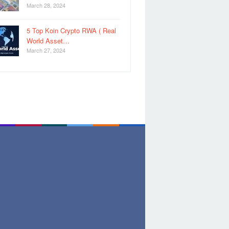
March 28, 2024
5 Top Koin Crypto RWA ( Real
World Asset…
March 27, 2024