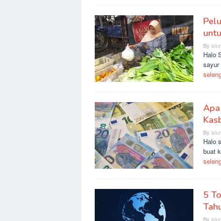
Pelu
untu
By
islu
Halo 
sayur 
selen
Apa
Kas
By
islu
Halo 
buat 
selen
5 To
Tah
By
islu