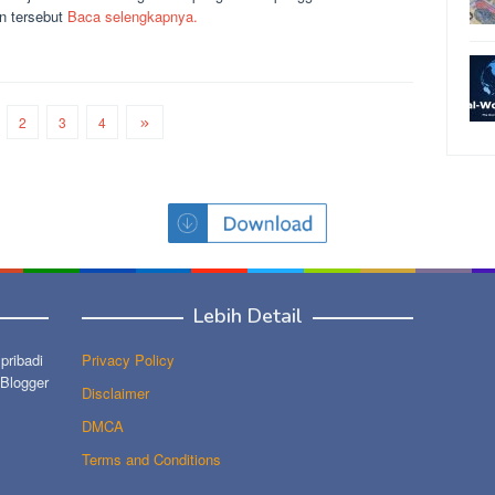
n tersebut
Baca selengkapnya.
2
3
4
Lebih Detail
ribadi
Privacy Policy
 Blogger
Disclaimer
DMCA
Terms and Conditions