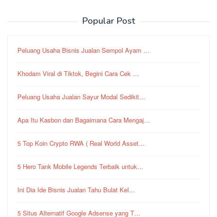
Popular Post
Peluang Usaha Bisnis Jualan Sempol Ayam …
Khodam Viral di Tiktok, Begini Cara Cek …
Peluang Usaha Jualan Sayur Modal Sedikit…
Apa Itu Kasbon dan Bagaimana Cara Mengaj…
5 Top Koin Crypto RWA ( Real World Asset…
5 Hero Tank Mobile Legends Terbaik untuk…
Ini Dia Ide Bisnis Jualan Tahu Bulat Kel…
5 Situs Alternatif Google Adsense yang T…