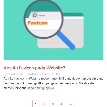
Apa itu Favicon pada Website?
By
islurwhenitalk
Posted on
January 11, 2024
Apa itu Favicon – Website modern memiliki banyak elemen desain yang
bertujuan untuk meningkatkan pengalaman pengguna. Salah satu
elemen tersebut
Baca selengkapnya.
1
2
3
4