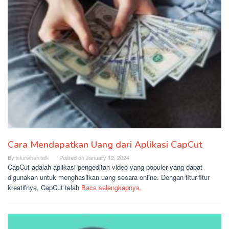
Cara Mendapatkan Uang dari Aplikasi CapCut
By
islurwhenitalk
Posted on
January 12, 2024
CapCut adalah aplikasi pengeditan video yang populer yang dapat
digunakan untuk menghasilkan uang secara online. Dengan fitur-fitur
kreatifnya, CapCut telah
Baca selengkapnya.