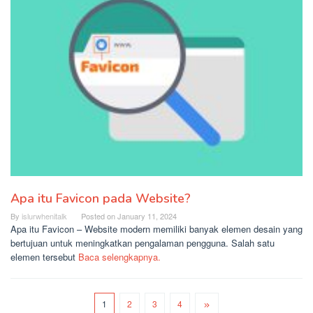
Apa itu Favicon pada Website?
By
islurwhenitalk
Posted on
January 11, 2024
Apa itu Favicon – Website modern memiliki banyak elemen desain yang
bertujuan untuk meningkatkan pengalaman pengguna. Salah satu
elemen tersebut
Baca selengkapnya.
1
2
3
4