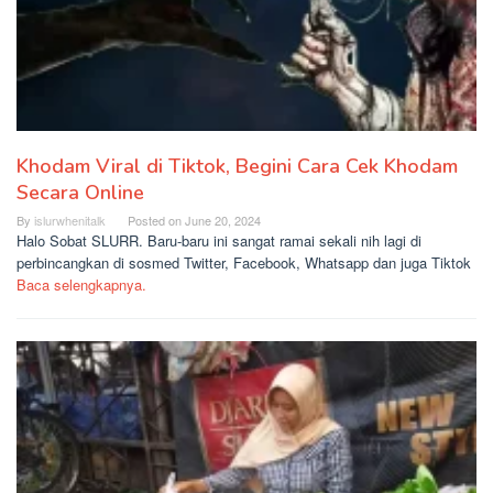
Khodam Viral di Tiktok, Begini Cara Cek Khodam
Secara Online
By
islurwhenitalk
Posted on
June 20, 2024
Halo Sobat SLURR. Baru-baru ini sangat ramai sekali nih lagi di
perbincangkan di sosmed Twitter, Facebook, Whatsapp dan juga Tiktok
Baca selengkapnya.