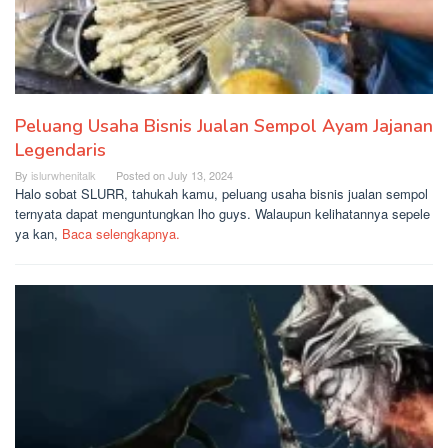
Peluang Usaha Bisnis Jualan Sempol Ayam Jajanan
Legendaris
By
islurwhenitalk
Posted on
July 13, 2024
Halo sobat SLURR, tahukah kamu, peluang usaha bisnis jualan sempol
ternyata dapat menguntungkan lho guys. Walaupun kelihatannya sepele
ya kan,
Baca selengkapnya.