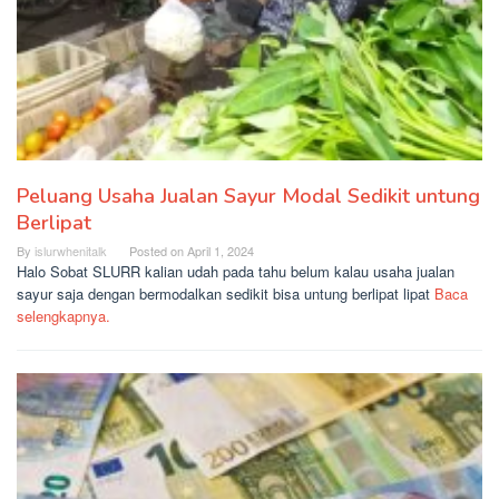
Peluang Usaha Jualan Sayur Modal Sedikit untung
Berlipat
By
islurwhenitalk
Posted on
April 1, 2024
Halo Sobat SLURR kalian udah pada tahu belum kalau usaha jualan
sayur saja dengan bermodalkan sedikit bisa untung berlipat lipat
Baca
selengkapnya.