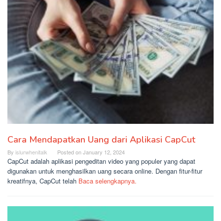
Cara Mendapatkan Uang dari Aplikasi CapCut
By
islurwhenitalk
Posted on
January 12, 2024
CapCut adalah aplikasi pengeditan video yang populer yang dapat
digunakan untuk menghasilkan uang secara online. Dengan fitur-fitur
kreatifnya, CapCut telah
Baca selengkapnya.