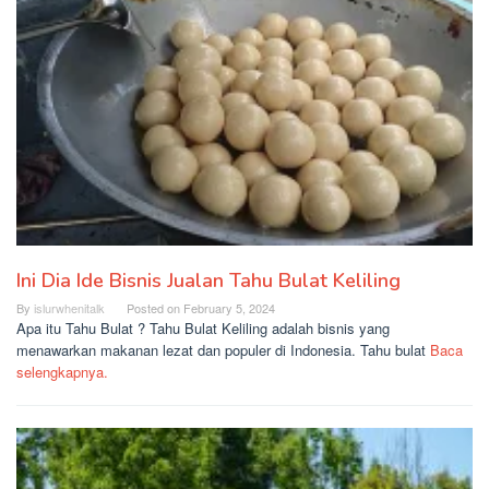
Ini Dia Ide Bisnis Jualan Tahu Bulat Keliling
By
islurwhenitalk
Posted on
February 5, 2024
Apa itu Tahu Bulat ? Tahu Bulat Keliling adalah bisnis yang
menawarkan makanan lezat dan populer di Indonesia. Tahu bulat
Baca
selengkapnya.