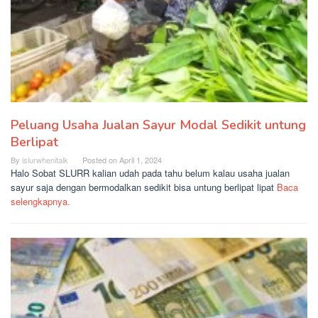
Peluang Usaha Jualan Sayur Modal Sedikit untung
Berlipat
By
islurwhenitalk
Posted on
April 1, 2024
Halo Sobat SLURR kalian udah pada tahu belum kalau usaha jualan
sayur saja dengan bermodalkan sedikit bisa untung berlipat lipat
Baca
selengkapnya.