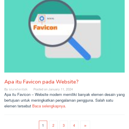
Apa itu Favicon pada Website?
By
islurwhenitalk
Posted on
January 11, 2024
Apa itu Favicon – Website modern memiliki banyak elemen desain yang
bertujuan untuk meningkatkan pengalaman pengguna. Salah satu
elemen tersebut
Baca selengkapnya.
1
2
3
4