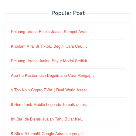
Popular Post
Peluang Usaha Bisnis Jualan Sempol Ayam …
Khodam Viral di Tiktok, Begini Cara Cek …
Peluang Usaha Jualan Sayur Modal Sedikit…
Apa Itu Kasbon dan Bagaimana Cara Mengaj…
5 Top Koin Crypto RWA ( Real World Asset…
5 Hero Tank Mobile Legends Terbaik untuk…
Ini Dia Ide Bisnis Jualan Tahu Bulat Kel…
5 Situs Alternatif Google Adsense yang T…