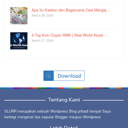
Apa Itu Kasbon dan Bagaimana Cara Mengaj…
March 28, 2024
5 Top Koin Crypto RWA ( Real World Asset…
March 27, 2024
Tentang Kami
SLURR merupakan sebuah Wordpress Blog pribadi tempat Saya
berbagi mengenai tips seputar Blogger maupun Wordpress
Lebih Detail