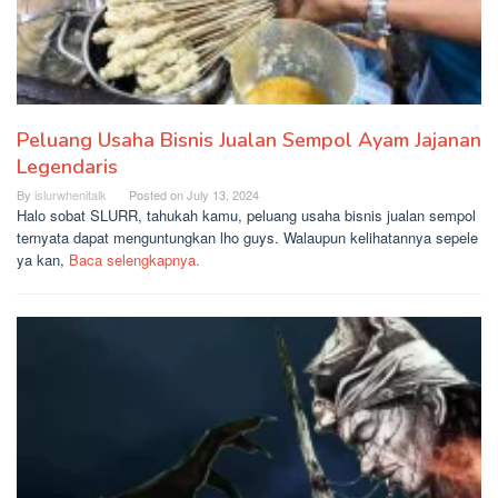
Peluang Usaha Bisnis Jualan Sempol Ayam Jajanan
Legendaris
By
islurwhenitalk
Posted on
July 13, 2024
Halo sobat SLURR, tahukah kamu, peluang usaha bisnis jualan sempol
ternyata dapat menguntungkan lho guys. Walaupun kelihatannya sepele
ya kan,
Baca selengkapnya.