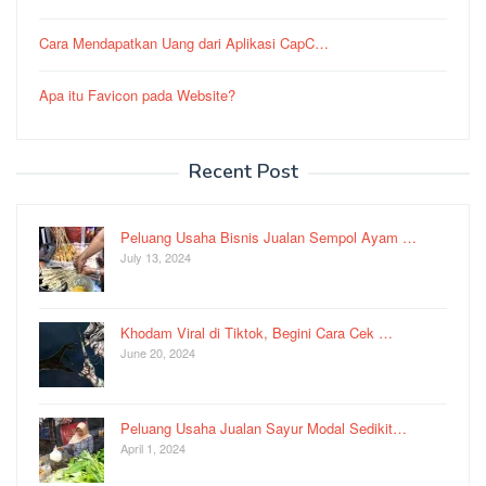
Cara Mendapatkan Uang dari Aplikasi CapC…
Apa itu Favicon pada Website?
Recent Post
Peluang Usaha Bisnis Jualan Sempol Ayam …
July 13, 2024
Khodam Viral di Tiktok, Begini Cara Cek …
June 20, 2024
Peluang Usaha Jualan Sayur Modal Sedikit…
April 1, 2024