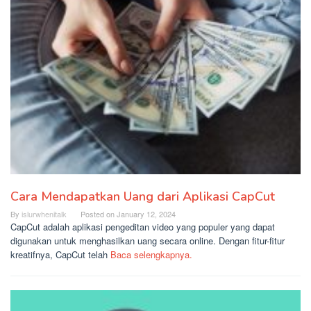
Cara Mendapatkan Uang dari Aplikasi CapCut
By
islurwhenitalk
Posted on
January 12, 2024
CapCut adalah aplikasi pengeditan video yang populer yang dapat
digunakan untuk menghasilkan uang secara online. Dengan fitur-fitur
kreatifnya, CapCut telah
Baca selengkapnya.