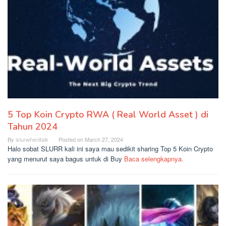
5 Top Koin Crypto RWA ( Real World Asset ) di
Tahun 2024
By
islurwhenitalk
Posted on
March 27, 2024
Halo sobat SLURR kali ini saya mau sedikit sharing Top 5 Koin Crypto
yang menurut saya bagus untuk di Buy
Baca selengkapnya.