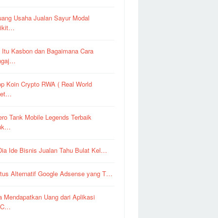
uang Usaha Jualan Sayur Modal
ikit…
 Itu Kasbon dan Bagaimana Cara
ngaj…
op Koin Crypto RWA ( Real World
set…
ero Tank Mobile Legends Terbaik
uk…
 Dia Ide Bisnis Jualan Tahu Bulat Kel…
itus Alternatif Google Adsense yang T…
a Mendapatkan Uang dari Aplikasi
pC…