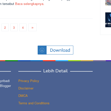
n tersebut
Baca selengkapnya.
2
3
4
Lebih Detail
ribadi
Privacy Policy
 Blogger
Disclaimer
DMCA
Terms and Conditions