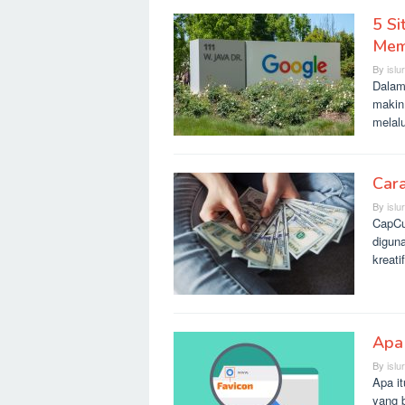
5 Si
Mem
By
islu
Dalam 
makin
melal
Car
By
islu
CapCu
diguna
kreati
Apa 
By
islu
Apa i
yang 