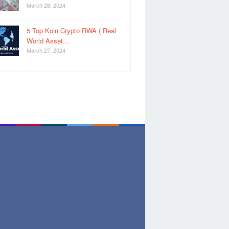
March 28, 2024
5 Top Koin Crypto RWA ( Real
World Asset…
March 27, 2024