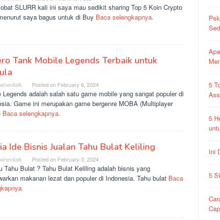
obat SLURR kali ini saya mau sedikit sharing Top 5 Koin Crypto
menurut saya bagus untuk di Buy
Baca selengkapnya.
Pel
Sed
Apa
ro Tank Mobile Legends Terbaik untuk
Me
ula
5 T
rwhenitalk
Posted on
February 6, 2024
e Legends adalah salah satu game mobile yang sangat populer di
As
esia. Game ini merupakan game bergenre MOBA (Multiplayer
e
Baca selengkapnya.
5 H
unt
Dia Ide Bisnis Jualan Tahu Bulat Keliling
Ini
rwhenitalk
Posted on
February 5, 2024
u Tahu Bulat ? Tahu Bulat Keliling adalah bisnis yang
5 S
arkan makanan lezat dan populer di Indonesia. Tahu bulat
Baca
gkapnya.
Car
Ca