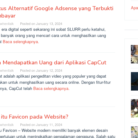
tus Alternatif Google Adsense yang Terbukti
Apa
bayar
rwhenitalk
Posted on
January 13, 2024
era digital seperti sekarang ini sobat SLURR perlu ketahui,
 banyak orang yang mencari cara untuk menghasilkan uang
ui
Baca selengkapnya.
a Mendapatkan Uang dari Aplikasi CapCut
rwhenitalk
Posted on
January 12, 2024
t adalah aplikasi pengeditan video yang populer yang dapat
kan untuk menghasilkan uang secara online. Dengan fitur-fitur
fnya, CapCut telah
Baca selengkapnya.
itu Favicon pada Website?
rwhenitalk
Posted on
January 11, 2024
tu Favicon – Website modern memiliki banyak elemen desain
bertujuan untuk meningkatkan pengalaman pengguna. Salah satu