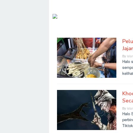
Pel
SLURR
Jaja
By
islu
Halo 
sempo
kelih
Khod
Seca
By
islu
Halo S
perbi
Tikto