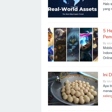
Halo s
yang 
5 He
Pem
By
islu
Mobil
Indon
Onlin
Ini 
By
islu
Apa it
menaw
selen