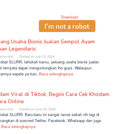
uang Usaha Bisnis Jualan Sempol Ayam
nan Legendaris
rwhenitalk
Posted on
July 13, 2024
sobat SLURR, tahukah kamu, peluang usaha bisnis jualan
l ternyata dapat menguntungkan lho guys. Walaupun
atannya sepele ya kan,
Baca selengkapnya.
am Viral di Tiktok, Begini Cara Cek Khodam
ra Online
rwhenitalk
Posted on
June 20, 2024
obat SLURR. Baru-baru ini sangat ramai sekali nih lagi di
ncangkan di sosmed Twitter, Facebook, Whatsapp dan juga
k
Baca selengkapnya.