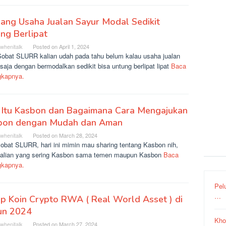
ang Usaha Jualan Sayur Modal Sedikit
ng Berlipat
rwhenitalk
Posted on
April 1, 2024
Sobat SLURR kalian udah pada tahu belum kalau usaha jualan
saja dengan bermodalkan sedikit bisa untung berlipat lipat
Baca
gkapnya.
 Itu Kasbon dan Bagaimana Cara Mengajukan
bon dengan Mudah dan Aman
rwhenitalk
Posted on
March 28, 2024
sobat SLURR, hari ini mimin mau sharing tentang Kasbon nih,
kalian yang sering Kasbon sama temen maupun Kasbon
Baca
gkapnya.
Pel
…
p Koin Crypto RWA ( Real World Asset ) di
un 2024
Kho
rwhenitalk
Posted on
March 27, 2024