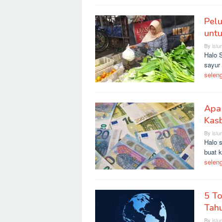
Pelu
untu
By
islu
Halo 
sayur 
selen
Apa
Kas
By
islu
Halo 
buat 
selen
5 To
Tah
By
islu