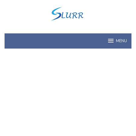
Skip
to
content
MENU