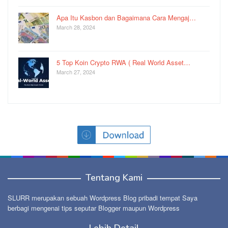
Apa Itu Kasbon dan Bagaimana Cara Mengaj…
March 28, 2024
5 Top Koin Crypto RWA ( Real World Asset…
March 27, 2024
Tentang Kami
SLURR merupakan sebuah Wordpress Blog pribadi tempat Saya
berbagi mengenai tips seputar Blogger maupun Wordpress
Lebih Detail