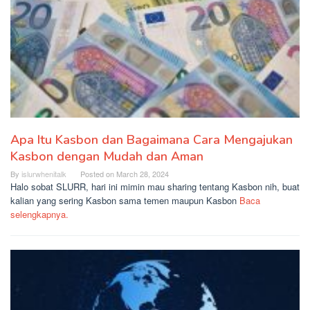
Apa Itu Kasbon dan Bagaimana Cara Mengajukan
Kasbon dengan Mudah dan Aman
By
islurwhenitalk
Posted on
March 28, 2024
Halo sobat SLURR, hari ini mimin mau sharing tentang Kasbon nih, buat
kalian yang sering Kasbon sama temen maupun Kasbon
Baca
selengkapnya.