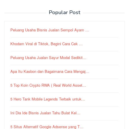
Popular Post
Peluang Usaha Bisnis Jualan Sempol Ayam …
Khodam Viral di Tiktok, Begini Cara Cek …
Peluang Usaha Jualan Sayur Modal Sedikit…
Apa Itu Kasbon dan Bagaimana Cara Mengaj…
5 Top Koin Crypto RWA ( Real World Asset…
5 Hero Tank Mobile Legends Terbaik untuk…
Ini Dia Ide Bisnis Jualan Tahu Bulat Kel…
5 Situs Alternatif Google Adsense yang T…