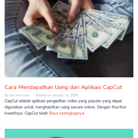
Cara Mendapatkan Uang dari Aplikasi CapCut
By
islurwhenitalk
Posted on
January 12, 2024
CapCut adalah aplikasi pengeditan video yang populer yang dapat
digunakan untuk menghasilkan uang secara online. Dengan fitur-fitur
kreatifnya, CapCut telah
Baca selengkapnya.