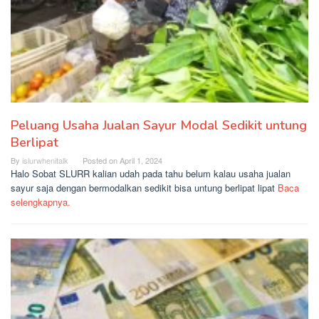
Peluang Usaha Jualan Sayur Modal Sedikit untung
Berlipat
By
islurwhenitalk
Posted on
April 1, 2024
Halo Sobat SLURR kalian udah pada tahu belum kalau usaha jualan
sayur saja dengan bermodalkan sedikit bisa untung berlipat lipat
Baca
selengkapnya.