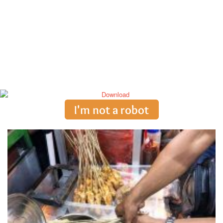
SLURR