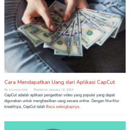
Cara Mendapatkan Uang dari Aplikasi CapCut
By
islurwhenitalk
Posted on
January 12, 2024
CapCut adalah aplikasi pengeditan video yang populer yang dapat
digunakan untuk menghasilkan uang secara online. Dengan fitur-fitur
kreatifnya, CapCut telah
Baca selengkapnya.