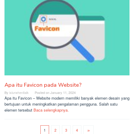
Apa itu Favicon pada Website?
By
islurwhenitalk
Posted on
January 11, 2024
Apa itu Favicon – Website modern memiliki banyak elemen desain yang
bertujuan untuk meningkatkan pengalaman pengguna. Salah satu
elemen tersebut
Baca selengkapnya.
1
2
3
4