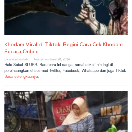
Khodam Viral di Tiktok, Begini Cara Cek Khodam
Secara Online
By
islurwhenitalk
Posted on
June 20, 2024
Halo Sobat SLURR. Baru-baru ini sangat ramai sekali nih lagi di
perbincangkan di sosmed Twitter, Facebook, Whatsapp dan juga Tiktok
Baca selengkapnya.