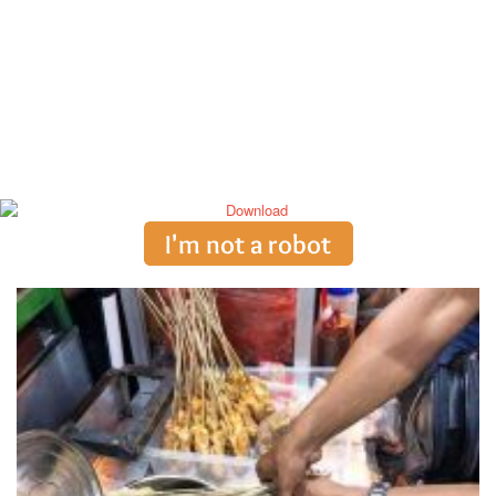
SLURR