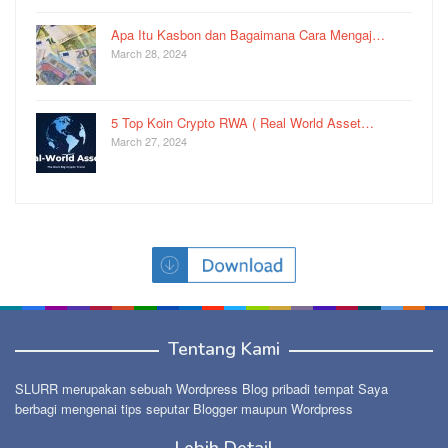
Apa Itu Kasbon dan Bagaimana Cara Mengaj…
March 28, 2024
5 Top Koin Crypto RWA ( Real World Asset…
March 27, 2024
Tentang Kami
SLURR merupakan sebuah Wordpress Blog pribadi tempat Saya
berbagi mengenai tips seputar Blogger maupun Wordpress
Lebih Detail