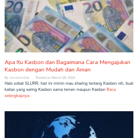
Apa Itu Kasbon dan Bagaimana Cara Mengajukan
Kasbon dengan Mudah dan Aman
By
islurwhenitalk
Posted on
March 28, 2024
Halo sobat SLURR, hari ini mimin mau sharing tentang Kasbon nih, buat
kalian yang sering Kasbon sama temen maupun Kasbon
Baca
selengkapnya.