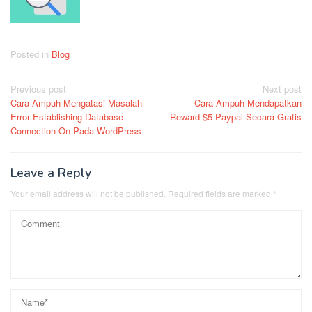
Posted in
Blog
Post
Previous post
Next post
Cara Ampuh Mengatasi Masalah
Cara Ampuh Mendapatkan
navigation
Error Establishing Database
Reward $5 Paypal Secara Gratis
Connection On Pada WordPress
Leave a Reply
Your email address will not be published.
Required fields are marked
*